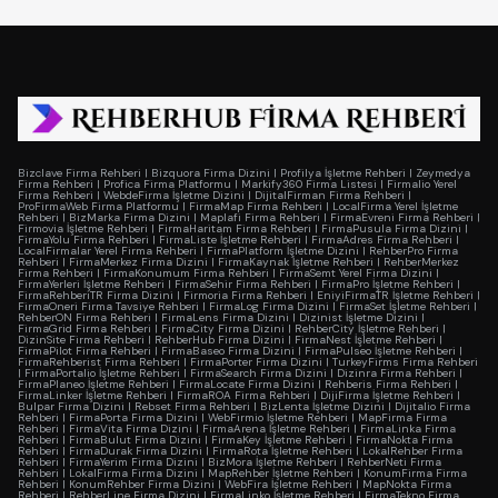
Bizclave Firma Rehberi
|
Bizquora Firma Dizini
|
Profilya İşletme Rehberi
|
Zeymedya
Firma Rehberi
|
Profica Firma Platformu
|
Markify360 Firma Listesi
|
Firmalio Yerel
Firma Rehberi
|
WebdeFirma İşletme Dizini
|
DijitalFirman Firma Rehberi
|
ProFirmaWeb Firma Platformu
|
FirmaMap Firma Rehberi
|
LocalFirma Yerel İşletme
Rehberi
|
BizMarka Firma Dizini
|
Maplafi Firma Rehberi
|
FirmaEvreni Firma Rehberi
|
Firmovia İşletme Rehberi
|
FirmaHaritam Firma Rehberi
|
FirmaPusula Firma Dizini
|
FirmaYolu Firma Rehberi
|
FirmaListe İşletme Rehberi
|
FirmaAdres Firma Rehberi
|
LocalFirmalar Yerel Firma Rehberi
|
FirmaPlatform İşletme Dizini
|
RehberPro Firma
Rehberi
|
FirmaMerkez Firma Dizini
|
FirmaKaynak İşletme Rehberi
|
RehberMerkez
Firma Rehberi
|
FirmaKonumum Firma Rehberi
|
FirmaSemt Yerel Firma Dizini
|
FirmaYerleri İşletme Rehberi
|
FirmaSehir Firma Rehberi
|
FirmaPro İşletme Rehberi
|
FirmaRehberiTR Firma Dizini
|
Firmoria Firma Rehberi
|
EniyiFirmaTR İşletme Rehberi
|
FirmaOneri Firma Tavsiye Rehberi
|
FirmaLog Firma Dizini
|
FirmaSet İşletme Rehberi
|
RehberON Firma Rehberi
|
FirmaLens Firma Dizini
|
Dizinist İşletme Dizini
|
FirmaGrid Firma Rehberi
|
FirmaCity Firma Dizini
|
RehberCity İşletme Rehberi
|
DizinSite Firma Rehberi
|
RehberHub Firma Dizini
|
FirmaNest İşletme Rehberi
|
FirmaPilot Firma Rehberi
|
FirmaBaseo Firma Dizini
|
FirmaPulseo İşletme Rehberi
|
FirmaRehberist Firma Rehberi
|
FirmaPorter Firma Dizini
|
TurkeyFirms Firma Rehberi
|
FirmaPortalio İşletme Rehberi
|
FirmaSearch Firma Dizini
|
Dizinra Firma Rehberi
|
FirmaPlaneo İşletme Rehberi
|
FirmaLocate Firma Dizini
|
Rehberis Firma Rehberi
|
FirmaLinker İşletme Rehberi
|
FirmaROA Firma Rehberi
|
DijiFirma İşletme Rehberi
|
Bulpar Firma Dizini
|
Rebset Firma Rehberi
|
BizLenta İşletme Dizini
|
Dijitalio Firma
Rehberi
|
FirmaPorta Firma Dizini
|
WebFirmio İşletme Rehberi
|
MapFirma Firma
Rehberi
|
FirmaVita Firma Dizini
|
FirmaArena İşletme Rehberi
|
FirmaLinka Firma
Rehberi
|
FirmaBulut Firma Dizini
|
FirmaKey İşletme Rehberi
|
FirmaNokta Firma
Rehberi
|
FirmaDurak Firma Dizini
|
FirmaRota İşletme Rehberi
|
LokalRehber Firma
Rehberi
|
FirmaYerim Firma Dizini
|
BizMora İşletme Rehberi
|
RehberNeti Firma
Rehberi
|
LokalFirma Firma Dizini
|
MapRehber İşletme Rehberi
|
KonumFirma Firma
Rehberi
|
KonumRehber Firma Dizini
|
WebFira İşletme Rehberi
|
MapNokta Firma
Rehberi
|
RehberLine Firma Dizini
|
FirmaLinko İşletme Rehberi
|
FirmaTekno Firma