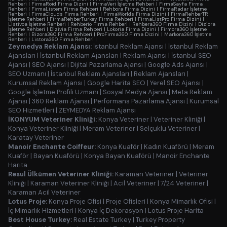
Rehberi
|
FirmaRoid Firma Dizini
|
FirmaVeri İşletme Rehberi
|
FirmaSayfa Firma
Rehberi
|
FirmaListem Firma Rehberi
|
Rehbora Firma Dizini
|
FirmaRadar İşletme
Rehberi
|
FirmaClouds Firma Rehberi
|
FirmaWorlds Firma Dizini
|
FirmaRehberTR
İşletme Rehberi
|
FirmaRehberTurkey Firma Rehberi
|
FirmaListPro Firma Dizini
|
Listivoa İşletme Rehberi
|
Rehberio Firma Rehberi
|
Rehbera360 Firma Dizini
|
Diziora
İşletme Rehberi
|
Dizivia Firma Rehberi
|
Lokoria Firma Dizini
|
Firmora360 İşletme
Rehberi
|
Bizora360 Firma Rehberi
|
ProFirma360 Firma Dizini
|
Markora360 İşletme
Rehberi
|
Listora360 Firma Rehberi
|
Zeymedya Reklam Ajansı:
İstanbul Reklam Ajansı
|
İstanbul Reklam
Ajansları
|
İstanbul Reklam Ajansları
|
Reklam Ajansı
|
İstanbul SEO
Ajansı
|
SEO Ajansı
|
Dijital Pazarlama Ajansı
|
Google Ads Ajansı
|
SEO Uzmanı
|
İstanbul Reklam Ajansları
|
Reklam Ajansları
|
Kurumsal Reklam Ajansı
|
Google Harita SEO
|
Yerel SEO Ajansı
|
Google İşletme Profili Uzmanı
|
Sosyal Medya Ajansı
|
Meta Reklam
Ajansı
|
360 Reklam Ajansı
|
Performans Pazarlama Ajansı
|
Kurumsal
SEO Hizmetleri
|
ZEYMEDYA Reklam Ajansı
İKONYUM Veteriner Kliniği:
Konya Veteriner
|
Veteriner Kliniği
|
Konya Veteriner Kliniği
|
Meram Veteriner
|
Selçuklu Veteriner
|
Karatay Veteriner
Manoir Enchante Coiffeur:
Konya Kuaför
|
Kadın Kuaförü
|
Meram
Kuaför
|
Bayan Kuaförü
|
Konya Bayan Kuaförü
|
Manoir Enchante
Harita
Resul Ülkümen Veteriner Kliniği:
Karaman Veteriner
|
Veteriner
Kliniği
|
Karaman Veteriner Kliniği
|
Acil Veteriner
|
7/24 Veteriner
|
Karaman Acil Veteriner
Lotus Proje:
Konya Proje Ofisi
|
Proje Ofisleri
|
Konya Mimarlık Ofisi
|
İç Mimarlık Hizmetleri
|
Konya İç Dekorasyon
|
Lotus Proje Harita
Best House Turkey:
Real Estate Turkey
|
Turkey Property