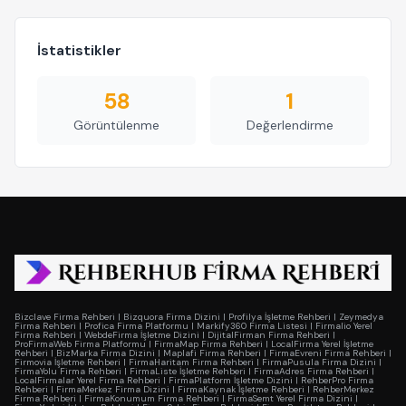
İstatistikler
58
1
Görüntülenme
Değerlendirme
Bizclave Firma Rehberi
|
Bizquora Firma Dizini
|
Profilya İşletme Rehberi
|
Zeymedya
Firma Rehberi
|
Profica Firma Platformu
|
Markify360 Firma Listesi
|
Firmalio Yerel
Firma Rehberi
|
WebdeFirma İşletme Dizini
|
DijitalFirman Firma Rehberi
|
ProFirmaWeb Firma Platformu
|
FirmaMap Firma Rehberi
|
LocalFirma Yerel İşletme
Rehberi
|
BizMarka Firma Dizini
|
Maplafi Firma Rehberi
|
FirmaEvreni Firma Rehberi
|
Firmovia İşletme Rehberi
|
FirmaHaritam Firma Rehberi
|
FirmaPusula Firma Dizini
|
FirmaYolu Firma Rehberi
|
FirmaListe İşletme Rehberi
|
FirmaAdres Firma Rehberi
|
LocalFirmalar Yerel Firma Rehberi
|
FirmaPlatform İşletme Dizini
|
RehberPro Firma
Rehberi
|
FirmaMerkez Firma Dizini
|
FirmaKaynak İşletme Rehberi
|
RehberMerkez
Firma Rehberi
|
FirmaKonumum Firma Rehberi
|
FirmaSemt Yerel Firma Dizini
|