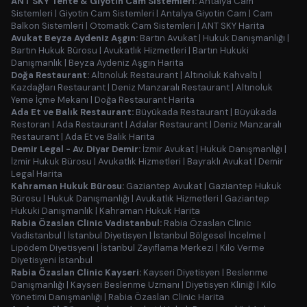
ANT SKY Tente & Giyotin Cam Sistemleri:
Antalya Cam
Sistemleri
|
Giyotin Cam Sistemleri
|
Antalya Giyotin Cam
|
Cam
Balkon Sistemleri
|
Otomatik Cam Sistemleri
|
ANT SKY Harita
Avukat Beyza Aydeniz Aşgın:
Bartın Avukat
|
Hukuk Danışmanlığı
|
Bartın Hukuk Bürosu
|
Avukatlık Hizmetleri
|
Bartın Hukuki
Danışmanlık
|
Beyza Aydeniz Aşgın Harita
Doğa Restaurant:
Altınoluk Restaurant
|
Altınoluk Kahvaltı
|
Kazdağları Restaurant
|
Deniz Manzaralı Restaurant
|
Altınoluk
Yeme İçme Mekanı
|
Doğa Restaurant Harita
Ada Et ve Balık Restaurant:
Büyükada Restaurant
|
Büyükada
Restoran
|
Ada Restaurant
|
Adalar Restaurant
|
Deniz Manzaralı
Restaurant
|
Ada Et ve Balık Harita
Demir Legal - Av. Diyar Demir:
İzmir Avukat
|
Hukuk Danışmanlığı
|
İzmir Hukuk Bürosu
|
Avukatlık Hizmetleri
|
Bayraklı Avukat
|
Demir
Legal Harita
Kahraman Hukuk Bürosu:
Gaziantep Avukat
|
Gaziantep Hukuk
Bürosu
|
Hukuk Danışmanlığı
|
Avukatlık Hizmetleri
|
Gaziantep
Hukuki Danışmanlık
|
Kahraman Hukuk Harita
Rabia Özaslan Clinic Vadistanbul:
Rabia Özaslan Clinic
Vadistanbul
|
İstanbul Diyetisyen
|
İstanbul Bölgesel İncelme
|
Lipödem Diyetisyeni
|
İstanbul Zayıflama Merkezi
|
Kilo Verme
Diyetisyeni İstanbul
Rabia Özaslan Clinic Kayseri:
Kayseri Diyetisyen
|
Beslenme
Danışmanlığı
|
Kayseri Beslenme Uzmanı
|
Diyetisyen Kliniği
|
Kilo
Yönetimi Danışmanlığı
|
Rabia Özaslan Clinic Harita