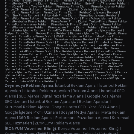
FirmaYerleri İşletme Rehberi
|
FirmaSehir Firma Rehberi
|
FirmaPro İşletme Rehberi
|
FirmaRehberiTR Firma Dizini
|
Firmoria Firma Rehberi
|
EniyiFirmaTR İşletme Rehberi
|
FirmaOneri Firma Tavsiye Rehberi
|
FirmaLog Firma Dizini
|
FirmaSet İşletme Rehberi
|
RehberON Firma Rehberi
|
FirmaLens Firma Dizini
|
Dizinist İşletme Dizini
|
FirmaGrid Firma Rehberi
|
FirmaCity Firma Dizini
|
RehberCity İşletme Rehberi
|
DizinSite Firma Rehberi
|
RehberHub Firma Dizini
|
FirmaNest İşletme Rehberi
|
FirmaPilot Firma Rehberi
|
FirmaBaseo Firma Dizini
|
FirmaPulseo İşletme Rehberi
|
FirmaRehberist Firma Rehberi
|
FirmaPorter Firma Dizini
|
TurkeyFirms Firma Rehberi
|
FirmaPortalio İşletme Rehberi
|
FirmaSearch Firma Dizini
|
Dizinra Firma Rehberi
|
FirmaPlaneo İşletme Rehberi
|
FirmaLocate Firma Dizini
|
Rehberis Firma Rehberi
|
FirmaLinker İşletme Rehberi
|
FirmaROA Firma Rehberi
|
DijiFirma İşletme Rehberi
|
Bulpar Firma Dizini
|
Rebset Firma Rehberi
|
BizLenta İşletme Dizini
|
Dijitalio Firma
Rehberi
|
FirmaPorta Firma Dizini
|
WebFirmio İşletme Rehberi
|
MapFirma Firma
Rehberi
|
FirmaVita Firma Dizini
|
FirmaArena İşletme Rehberi
|
FirmaLinka Firma
Rehberi
|
FirmaBulut Firma Dizini
|
FirmaKey İşletme Rehberi
|
FirmaNokta Firma
Rehberi
|
FirmaDurak Firma Dizini
|
FirmaRota İşletme Rehberi
|
LokalRehber Firma
Rehberi
|
FirmaYerim Firma Dizini
|
BizMora İşletme Rehberi
|
RehberNeti Firma
Rehberi
|
LokalFirma Firma Dizini
|
MapRehber İşletme Rehberi
|
KonumFirma Firma
Rehberi
|
KonumRehber Firma Dizini
|
WebFira İşletme Rehberi
|
MapNokta Firma
Rehberi
|
RehberLine Firma Dizini
|
FirmaLinko İşletme Rehberi
|
FirmaTekno Firma
Rehberi
|
FirmaRoid Firma Dizini
|
FirmaVeri İşletme Rehberi
|
FirmaSayfa Firma
Rehberi
|
FirmaListem Firma Rehberi
|
Rehbora Firma Dizini
|
FirmaRadar İşletme
Rehberi
|
FirmaClouds Firma Rehberi
|
FirmaWorlds Firma Dizini
|
FirmaRehberTR
İşletme Rehberi
|
FirmaRehberTurkey Firma Rehberi
|
FirmaListPro Firma Dizini
|
Listivoa İşletme Rehberi
|
Rehberio Firma Rehberi
|
Rehbera360 Firma Dizini
|
Diziora
İşletme Rehberi
|
Dizivia Firma Rehberi
|
Lokoria Firma Dizini
|
Firmora360 İşletme
Rehberi
|
Bizora360 Firma Rehberi
|
ProFirma360 Firma Dizini
|
Markora360 İşletme
Rehberi
|
Listora360 Firma Rehberi
|
Zeymedya Reklam Ajansı:
İstanbul Reklam Ajansı
|
İstanbul Reklam
Ajansları
|
İstanbul Reklam Ajansları
|
Reklam Ajansı
|
İstanbul SEO
Ajansı
|
SEO Ajansı
|
Dijital Pazarlama Ajansı
|
Google Ads Ajansı
|
SEO Uzmanı
|
İstanbul Reklam Ajansları
|
Reklam Ajansları
|
Kurumsal Reklam Ajansı
|
Google Harita SEO
|
Yerel SEO Ajansı
|
Google İşletme Profili Uzmanı
|
Sosyal Medya Ajansı
|
Meta Reklam
Ajansı
|
360 Reklam Ajansı
|
Performans Pazarlama Ajansı
|
Kurumsal
SEO Hizmetleri
|
ZEYMEDYA Reklam Ajansı
İKONYUM Veteriner Kliniği:
Konya Veteriner
|
Veteriner Kliniği
|
Konya Veteriner Kliniği
|
Meram Veteriner
|
Selçuklu Veteriner
|