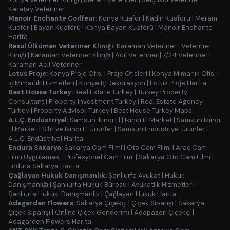
Karatay Veteriner
Manoir Enchante Coiffeur:
Konya Kuaför
|
Kadın Kuaförü
|
Meram
Kuaför
|
Bayan Kuaförü
|
Konya Bayan Kuaförü
|
Manoir Enchante
Harita
Resul Ülkümen Veteriner Kliniği:
Karaman Veteriner
|
Veteriner
Kliniği
|
Karaman Veteriner Kliniği
|
Acil Veteriner
|
7/24 Veteriner
|
Karaman Acil Veteriner
Lotus Proje:
Konya Proje Ofisi
|
Proje Ofisleri
|
Konya Mimarlık Ofisi
|
İç Mimarlık Hizmetleri
|
Konya İç Dekorasyon
|
Lotus Proje Harita
Best House Turkey:
Real Estate Turkey
|
Turkey Property
Consultant
|
Property Investment Turkey
|
Real Estate Agency
Turkey
|
Property Advisor Turkey
|
Best House Turkey Maps
A.L.Ç. Endüstriyel:
Samsun İkinci El
|
İkinci El Market
|
Samsun İkinci
El Market
|
Sıfır ve İkinci El Ürünler
|
Samsun Endüstriyel Ürünler
|
A.L.Ç. Endüstriyel Harita
Endura Sakarya:
Sakarya Cam Filmi
|
Oto Cam Filmi
|
Araç Cam
Filmi Uygulaması
|
Profesyonel Cam Filmi
|
Sakarya Oto Cam Filmi
|
Endura Sakarya Harita
Çağlayan Hukuk Danışmanlık:
Şanlıurfa Avukat
|
Hukuk
Danışmanlığı
|
Şanlıurfa Hukuk Bürosu
|
Avukatlık Hizmetleri
|
Şanlıurfa Hukuki Danışmanlık
|
Çağlayan Hukuk Harita
Adagarden Flowers:
Sakarya Çiçekçi
|
Çiçek Siparişi
|
Sakarya
Çiçek Siparişi
|
Online Çiçek Gönderimi
|
Adapazarı Çiçekçi
|
Adagarden Flowers Harita