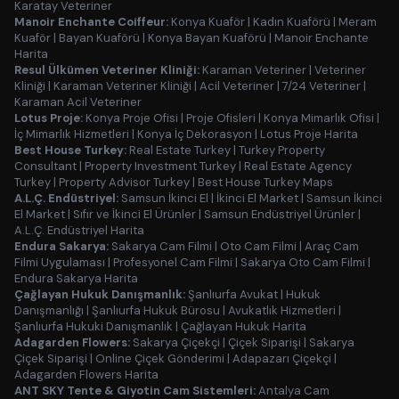
Karatay Veteriner
Manoir Enchante Coiffeur:
Konya Kuaför
|
Kadın Kuaförü
|
Meram
Kuaför
|
Bayan Kuaförü
|
Konya Bayan Kuaförü
|
Manoir Enchante
Harita
Resul Ülkümen Veteriner Kliniği:
Karaman Veteriner
|
Veteriner
Kliniği
|
Karaman Veteriner Kliniği
|
Acil Veteriner
|
7/24 Veteriner
|
Karaman Acil Veteriner
Lotus Proje:
Konya Proje Ofisi
|
Proje Ofisleri
|
Konya Mimarlık Ofisi
|
İç Mimarlık Hizmetleri
|
Konya İç Dekorasyon
|
Lotus Proje Harita
Best House Turkey:
Real Estate Turkey
|
Turkey Property
Consultant
|
Property Investment Turkey
|
Real Estate Agency
Turkey
|
Property Advisor Turkey
|
Best House Turkey Maps
A.L.Ç. Endüstriyel:
Samsun İkinci El
|
İkinci El Market
|
Samsun İkinci
El Market
|
Sıfır ve İkinci El Ürünler
|
Samsun Endüstriyel Ürünler
|
A.L.Ç. Endüstriyel Harita
Endura Sakarya:
Sakarya Cam Filmi
|
Oto Cam Filmi
|
Araç Cam
Filmi Uygulaması
|
Profesyonel Cam Filmi
|
Sakarya Oto Cam Filmi
|
Endura Sakarya Harita
Çağlayan Hukuk Danışmanlık:
Şanlıurfa Avukat
|
Hukuk
Danışmanlığı
|
Şanlıurfa Hukuk Bürosu
|
Avukatlık Hizmetleri
|
Şanlıurfa Hukuki Danışmanlık
|
Çağlayan Hukuk Harita
Adagarden Flowers:
Sakarya Çiçekçi
|
Çiçek Siparişi
|
Sakarya
Çiçek Siparişi
|
Online Çiçek Gönderimi
|
Adapazarı Çiçekçi
|
Adagarden Flowers Harita
ANT SKY Tente & Giyotin Cam Sistemleri:
Antalya Cam