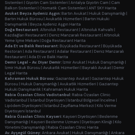
Sistemleri
|
Giyotin Cam Sistemleri
|
Antalya Giyotin Cam
|
Cam
Balkon Sistemleri
|
Otomatik Cam Sistemleri
|
ANT SKY Harita
Avukat Beyza Aydeniz Aşgın:
Bartın Avukat
|
Hukuk Danışmanlığı
|
Bartın Hukuk Bürosu
|
Avukatlık Hizmetleri
|
Bartın Hukuki
Danışmanlık
|
Beyza Aydeniz Aşgın Harita
Doğa Restaurant:
Altınoluk Restaurant
|
Altınoluk Kahvaltı
|
Kazdağları Restaurant
|
Deniz Manzaralı Restaurant
|
Altınoluk
Yeme İçme Mekanı
|
Doğa Restaurant Harita
Ada Et ve Balık Restaurant:
Büyükada Restaurant
|
Büyükada
Restoran
|
Ada Restaurant
|
Adalar Restaurant
|
Deniz Manzaralı
Restaurant
|
Ada Et ve Balık Harita
Demir Legal - Av. Diyar Demir:
İzmir Avukat
|
Hukuk Danışmanlığı
|
İzmir Hukuk Bürosu
|
Avukatlık Hizmetleri
|
Bayraklı Avukat
|
Demir
Legal Harita
Kahraman Hukuk Bürosu:
Gaziantep Avukat
|
Gaziantep Hukuk
Bürosu
|
Hukuk Danışmanlığı
|
Avukatlık Hizmetleri
|
Gaziantep
Hukuki Danışmanlık
|
Kahraman Hukuk Harita
Rabia Özaslan Clinic Vadistanbul:
Rabia Özaslan Clinic
Vadistanbul
|
İstanbul Diyetisyen
|
İstanbul Bölgesel İncelme
|
Lipödem Diyetisyeni
|
İstanbul Zayıflama Merkezi
|
Kilo Verme
Diyetisyeni İstanbul
Rabia Özaslan Clinic Kayseri:
Kayseri Diyetisyen
|
Beslenme
Danışmanlığı
|
Kayseri Beslenme Uzmanı
|
Diyetisyen Kliniği
|
Kilo
Yönetimi Danışmanlığı
|
Rabia Özaslan Clinic Harita
Av. Ayşegül Güney:
Ankara Avukat
|
Hukuk Danışmanlığı
|
Ankara