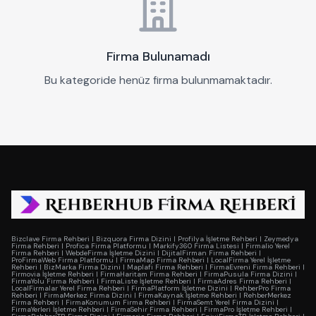
Firma Bulunamadı
Bu kategoride henüz firma bulunmamaktadır.
Bizclave Firma Rehberi
|
Bizquora Firma Dizini
|
Profilya İşletme Rehberi
|
Zeymedya
Firma Rehberi
|
Profica Firma Platformu
|
Markify360 Firma Listesi
|
Firmalio Yerel
Firma Rehberi
|
WebdeFirma İşletme Dizini
|
DijitalFirman Firma Rehberi
|
ProFirmaWeb Firma Platformu
|
FirmaMap Firma Rehberi
|
LocalFirma Yerel İşletme
Rehberi
|
BizMarka Firma Dizini
|
Maplafi Firma Rehberi
|
FirmaEvreni Firma Rehberi
|
Firmovia İşletme Rehberi
|
FirmaHaritam Firma Rehberi
|
FirmaPusula Firma Dizini
|
FirmaYolu Firma Rehberi
|
FirmaListe İşletme Rehberi
|
FirmaAdres Firma Rehberi
|
LocalFirmalar Yerel Firma Rehberi
|
FirmaPlatform İşletme Dizini
|
RehberPro Firma
Rehberi
|
FirmaMerkez Firma Dizini
|
FirmaKaynak İşletme Rehberi
|
RehberMerkez
Firma Rehberi
|
FirmaKonumum Firma Rehberi
|
FirmaSemt Yerel Firma Dizini
|
FirmaYerleri İşletme Rehberi
|
FirmaSehir Firma Rehberi
|
FirmaPro İşletme Rehberi
|