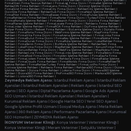
FirmaRehberiTR Firma Dizini
|
Firmoria Firma Rehberi
|
EniyiFirmaTR İşletme Rehberi
|
FirmaOneri Firma Tavsiye Rehberi
|
FirmaLog Firma Dizini
|
FirmaSet İşletme Rehberi
|
RehberON Firma Rehberi
|
FirmaLens Firma Dizini
|
Dizinist İşletme Dizini
|
FirmaGrid Firma Rehberi
|
FirmaCity Firma Dizini
|
RehberCity İşletme Rehberi
|
DizinSite Firma Rehberi
|
RehberHub Firma Dizini
|
FirmaNest İşletme Rehberi
|
FirmaPilot Firma Rehberi
|
FirmaBaseo Firma Dizini
|
FirmaPulseo İşletme Rehberi
|
FirmaRehberist Firma Rehberi
|
FirmaPorter Firma Dizini
|
TurkeyFirms Firma Rehberi
|
FirmaPortalio İşletme Rehberi
|
FirmaSearch Firma Dizini
|
Dizinra Firma Rehberi
|
FirmaPlaneo İşletme Rehberi
|
FirmaLocate Firma Dizini
|
Rehberis Firma Rehberi
|
FirmaLinker İşletme Rehberi
|
FirmaROA Firma Rehberi
|
DijiFirma İşletme Rehberi
|
Bulpar Firma Dizini
|
Rebset Firma Rehberi
|
BizLenta İşletme Dizini
|
Dijitalio Firma
Rehberi
|
FirmaPorta Firma Dizini
|
WebFirmio İşletme Rehberi
|
MapFirma Firma
Rehberi
|
FirmaVita Firma Dizini
|
FirmaArena İşletme Rehberi
|
FirmaLinka Firma
Rehberi
|
FirmaBulut Firma Dizini
|
FirmaKey İşletme Rehberi
|
FirmaNokta Firma
Rehberi
|
FirmaDurak Firma Dizini
|
FirmaRota İşletme Rehberi
|
LokalRehber Firma
Rehberi
|
FirmaYerim Firma Dizini
|
BizMora İşletme Rehberi
|
RehberNeti Firma
Rehberi
|
LokalFirma Firma Dizini
|
MapRehber İşletme Rehberi
|
KonumFirma Firma
Rehberi
|
KonumRehber Firma Dizini
|
WebFira İşletme Rehberi
|
MapNokta Firma
Rehberi
|
RehberLine Firma Dizini
|
FirmaLinko İşletme Rehberi
|
FirmaTekno Firma
Rehberi
|
FirmaRoid Firma Dizini
|
FirmaVeri İşletme Rehberi
|
FirmaSayfa Firma
Rehberi
|
FirmaListem Firma Rehberi
|
Rehbora Firma Dizini
|
FirmaRadar İşletme
Rehberi
|
FirmaClouds Firma Rehberi
|
FirmaWorlds Firma Dizini
|
FirmaRehberTR
İşletme Rehberi
|
FirmaRehberTurkey Firma Rehberi
|
FirmaListPro Firma Dizini
|
Listivoa İşletme Rehberi
|
Rehberio Firma Rehberi
|
Rehbera360 Firma Dizini
|
Diziora
İşletme Rehberi
|
Dizivia Firma Rehberi
|
Lokoria Firma Dizini
|
Firmora360 İşletme
Rehberi
|
Bizora360 Firma Rehberi
|
ProFirma360 Firma Dizini
|
Markora360 İşletme
Rehberi
|
Listora360 Firma Rehberi
|
Zeymedya Reklam Ajansı:
İstanbul Reklam Ajansı
|
İstanbul Reklam
Ajansları
|
İstanbul Reklam Ajansları
|
Reklam Ajansı
|
İstanbul SEO
Ajansı
|
SEO Ajansı
|
Dijital Pazarlama Ajansı
|
Google Ads Ajansı
|
SEO Uzmanı
|
İstanbul Reklam Ajansları
|
Reklam Ajansları
|
Kurumsal Reklam Ajansı
|
Google Harita SEO
|
Yerel SEO Ajansı
|
Google İşletme Profili Uzmanı
|
Sosyal Medya Ajansı
|
Meta Reklam
Ajansı
|
360 Reklam Ajansı
|
Performans Pazarlama Ajansı
|
Kurumsal
SEO Hizmetleri
|
ZEYMEDYA Reklam Ajansı
İKONYUM Veteriner Kliniği:
Konya Veteriner
|
Veteriner Kliniği
|
Konya Veteriner Kliniği
|
Meram Veteriner
|
Selçuklu Veteriner
|