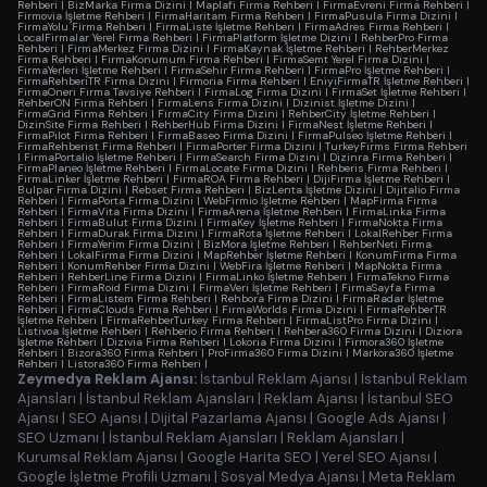
Rehberi
|
BizMarka Firma Dizini
|
Maplafi Firma Rehberi
|
FirmaEvreni Firma Rehberi
|
Firmovia İşletme Rehberi
|
FirmaHaritam Firma Rehberi
|
FirmaPusula Firma Dizini
|
FirmaYolu Firma Rehberi
|
FirmaListe İşletme Rehberi
|
FirmaAdres Firma Rehberi
|
LocalFirmalar Yerel Firma Rehberi
|
FirmaPlatform İşletme Dizini
|
RehberPro Firma
Rehberi
|
FirmaMerkez Firma Dizini
|
FirmaKaynak İşletme Rehberi
|
RehberMerkez
Firma Rehberi
|
FirmaKonumum Firma Rehberi
|
FirmaSemt Yerel Firma Dizini
|
FirmaYerleri İşletme Rehberi
|
FirmaSehir Firma Rehberi
|
FirmaPro İşletme Rehberi
|
FirmaRehberiTR Firma Dizini
|
Firmoria Firma Rehberi
|
EniyiFirmaTR İşletme Rehberi
|
FirmaOneri Firma Tavsiye Rehberi
|
FirmaLog Firma Dizini
|
FirmaSet İşletme Rehberi
|
RehberON Firma Rehberi
|
FirmaLens Firma Dizini
|
Dizinist İşletme Dizini
|
FirmaGrid Firma Rehberi
|
FirmaCity Firma Dizini
|
RehberCity İşletme Rehberi
|
DizinSite Firma Rehberi
|
RehberHub Firma Dizini
|
FirmaNest İşletme Rehberi
|
FirmaPilot Firma Rehberi
|
FirmaBaseo Firma Dizini
|
FirmaPulseo İşletme Rehberi
|
FirmaRehberist Firma Rehberi
|
FirmaPorter Firma Dizini
|
TurkeyFirms Firma Rehberi
|
FirmaPortalio İşletme Rehberi
|
FirmaSearch Firma Dizini
|
Dizinra Firma Rehberi
|
FirmaPlaneo İşletme Rehberi
|
FirmaLocate Firma Dizini
|
Rehberis Firma Rehberi
|
FirmaLinker İşletme Rehberi
|
FirmaROA Firma Rehberi
|
DijiFirma İşletme Rehberi
|
Bulpar Firma Dizini
|
Rebset Firma Rehberi
|
BizLenta İşletme Dizini
|
Dijitalio Firma
Rehberi
|
FirmaPorta Firma Dizini
|
WebFirmio İşletme Rehberi
|
MapFirma Firma
Rehberi
|
FirmaVita Firma Dizini
|
FirmaArena İşletme Rehberi
|
FirmaLinka Firma
Rehberi
|
FirmaBulut Firma Dizini
|
FirmaKey İşletme Rehberi
|
FirmaNokta Firma
Rehberi
|
FirmaDurak Firma Dizini
|
FirmaRota İşletme Rehberi
|
LokalRehber Firma
Rehberi
|
FirmaYerim Firma Dizini
|
BizMora İşletme Rehberi
|
RehberNeti Firma
Rehberi
|
LokalFirma Firma Dizini
|
MapRehber İşletme Rehberi
|
KonumFirma Firma
Rehberi
|
KonumRehber Firma Dizini
|
WebFira İşletme Rehberi
|
MapNokta Firma
Rehberi
|
RehberLine Firma Dizini
|
FirmaLinko İşletme Rehberi
|
FirmaTekno Firma
Rehberi
|
FirmaRoid Firma Dizini
|
FirmaVeri İşletme Rehberi
|
FirmaSayfa Firma
Rehberi
|
FirmaListem Firma Rehberi
|
Rehbora Firma Dizini
|
FirmaRadar İşletme
Rehberi
|
FirmaClouds Firma Rehberi
|
FirmaWorlds Firma Dizini
|
FirmaRehberTR
İşletme Rehberi
|
FirmaRehberTurkey Firma Rehberi
|
FirmaListPro Firma Dizini
|
Listivoa İşletme Rehberi
|
Rehberio Firma Rehberi
|
Rehbera360 Firma Dizini
|
Diziora
İşletme Rehberi
|
Dizivia Firma Rehberi
|
Lokoria Firma Dizini
|
Firmora360 İşletme
Rehberi
|
Bizora360 Firma Rehberi
|
ProFirma360 Firma Dizini
|
Markora360 İşletme
Rehberi
|
Listora360 Firma Rehberi
|
Zeymedya Reklam Ajansı:
İstanbul Reklam Ajansı
|
İstanbul Reklam
Ajansları
|
İstanbul Reklam Ajansları
|
Reklam Ajansı
|
İstanbul SEO
Ajansı
|
SEO Ajansı
|
Dijital Pazarlama Ajansı
|
Google Ads Ajansı
|
SEO Uzmanı
|
İstanbul Reklam Ajansları
|
Reklam Ajansları
|
Kurumsal Reklam Ajansı
|
Google Harita SEO
|
Yerel SEO Ajansı
|
Google İşletme Profili Uzmanı
|
Sosyal Medya Ajansı
|
Meta Reklam