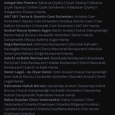
Adagarden Flowers:
Sakarya Çiçekçi
|
Çiçek Siparişi
|
Sakarya
Çiçek Siparişi
|
Online Çiçek Gönderimi
|
Adapazarı Çiçekçi
|
Adagarden Flowers Harita
ANT SKY Tente & Giyotin Cam Sistemleri:
Antalya Cam
Sistemleri
|
Giyotin Cam Sistemleri
|
Antalya Giyotin Cam
|
Cam
Balkon Sistemleri
|
Otomatik Cam Sistemleri
|
ANT SKY Harita
Avukat Beyza Aydeniz Aşgın:
Bartın Avukat
|
Hukuk Danışmanlığı
|
Bartın Hukuk Bürosu
|
Avukatlık Hizmetleri
|
Bartın Hukuki
Danışmanlık
|
Beyza Aydeniz Aşgın Harita
Doğa Restaurant:
Altınoluk Restaurant
|
Altınoluk Kahvaltı
|
Kazdağları Restaurant
|
Deniz Manzaralı Restaurant
|
Altınoluk
Yeme İçme Mekanı
|
Doğa Restaurant Harita
Ada Et ve Balık Restaurant:
Büyükada Restaurant
|
Büyükada
Restoran
|
Ada Restaurant
|
Adalar Restaurant
|
Deniz Manzaralı
Restaurant
|
Ada Et ve Balık Harita
Demir Legal - Av. Diyar Demir:
İzmir Avukat
|
Hukuk Danışmanlığı
|
İzmir Hukuk Bürosu
|
Avukatlık Hizmetleri
|
Bayraklı Avukat
|
Demir
Legal Harita
Kahraman Hukuk Bürosu:
Gaziantep Avukat
|
Gaziantep Hukuk
Bürosu
|
Hukuk Danışmanlığı
|
Avukatlık Hizmetleri
|
Gaziantep
Hukuki Danışmanlık
|
Kahraman Hukuk Harita
Rabia Özaslan Clinic Vadistanbul:
Rabia Özaslan Clinic
Vadistanbul
|
İstanbul Diyetisyen
|
İstanbul Bölgesel İncelme
|
Lipödem Diyetisyeni
|
İstanbul Zayıflama Merkezi
|
Kilo Verme
Diyetisyeni İstanbul