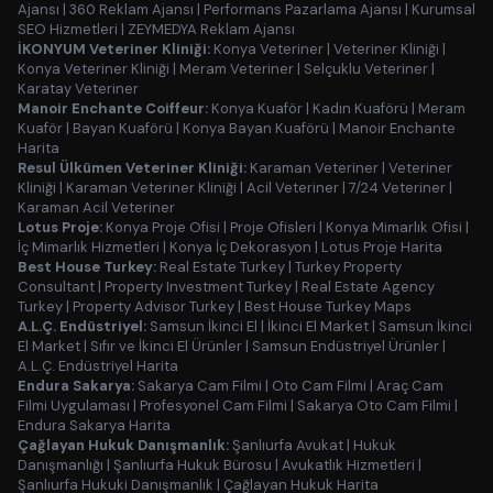
Ajansı
|
360 Reklam Ajansı
|
Performans Pazarlama Ajansı
|
Kurumsal
SEO Hizmetleri
|
ZEYMEDYA Reklam Ajansı
İKONYUM Veteriner Kliniği:
Konya Veteriner
|
Veteriner Kliniği
|
Konya Veteriner Kliniği
|
Meram Veteriner
|
Selçuklu Veteriner
|
Karatay Veteriner
Manoir Enchante Coiffeur:
Konya Kuaför
|
Kadın Kuaförü
|
Meram
Kuaför
|
Bayan Kuaförü
|
Konya Bayan Kuaförü
|
Manoir Enchante
Harita
Resul Ülkümen Veteriner Kliniği:
Karaman Veteriner
|
Veteriner
Kliniği
|
Karaman Veteriner Kliniği
|
Acil Veteriner
|
7/24 Veteriner
|
Karaman Acil Veteriner
Lotus Proje:
Konya Proje Ofisi
|
Proje Ofisleri
|
Konya Mimarlık Ofisi
|
İç Mimarlık Hizmetleri
|
Konya İç Dekorasyon
|
Lotus Proje Harita
Best House Turkey:
Real Estate Turkey
|
Turkey Property
Consultant
|
Property Investment Turkey
|
Real Estate Agency
Turkey
|
Property Advisor Turkey
|
Best House Turkey Maps
A.L.Ç. Endüstriyel:
Samsun İkinci El
|
İkinci El Market
|
Samsun İkinci
El Market
|
Sıfır ve İkinci El Ürünler
|
Samsun Endüstriyel Ürünler
|
A.L.Ç. Endüstriyel Harita
Endura Sakarya:
Sakarya Cam Filmi
|
Oto Cam Filmi
|
Araç Cam
Filmi Uygulaması
|
Profesyonel Cam Filmi
|
Sakarya Oto Cam Filmi
|
Endura Sakarya Harita
Çağlayan Hukuk Danışmanlık:
Şanlıurfa Avukat
|
Hukuk
Danışmanlığı
|
Şanlıurfa Hukuk Bürosu
|
Avukatlık Hizmetleri
|
Şanlıurfa Hukuki Danışmanlık
|
Çağlayan Hukuk Harita