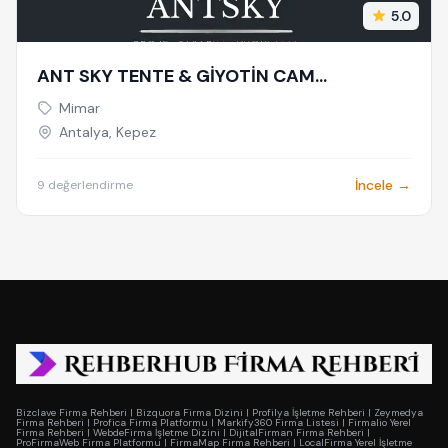
5.0
ANT SKY TENTE & GİYOTİN CAM
SİSTEMLERİ
Mimar
Antalya, Kepez
İncele →
9 değerlendirme
Bizclave Firma Rehberi
|
Bizquora Firma Dizini
|
Profilya İşletme Rehberi
|
Zeymedya
Firma Rehberi
|
Profica Firma Platformu
|
Markify360 Firma Listesi
|
Firmalio Yerel
Firma Rehberi
|
WebdeFirma İşletme Dizini
|
DijitalFirman Firma Rehberi
|
ProFirmaWeb Firma Platformu
|
FirmaMap Firma Rehberi
|
LocalFirma Yerel İşletme