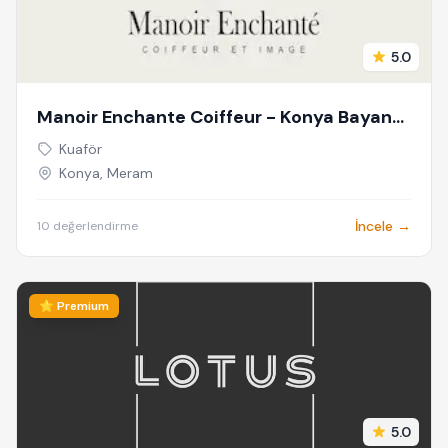
5.0
Manoir Enchante Coiffeur - Konya Bayan
Kuaförü & Güzellik Salonu - Kadın Kuaförü
Kuaför
-Meram Kuaför - Bayan Kuaförü - Konya
Konya, Meram
Kuaför
İncele →
10 değerlendirme
⭐ Premium
5.0