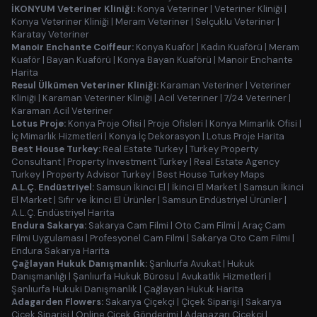
İKONYUM Veteriner Kliniği:
Konya Veteriner
|
Veteriner Kliniği
|
Konya Veteriner Kliniği
|
Meram Veteriner
|
Selçuklu Veteriner
|
Karatay Veteriner
Manoir Enchante Coiffeur:
Konya Kuaför
|
Kadın Kuaförü
|
Meram
Kuaför
|
Bayan Kuaförü
|
Konya Bayan Kuaförü
|
Manoir Enchante
Harita
Resul Ülkümen Veteriner Kliniği:
Karaman Veteriner
|
Veteriner
Kliniği
|
Karaman Veteriner Kliniği
|
Acil Veteriner
|
7/24 Veteriner
|
Karaman Acil Veteriner
Lotus Proje:
Konya Proje Ofisi
|
Proje Ofisleri
|
Konya Mimarlık Ofisi
|
İç Mimarlık Hizmetleri
|
Konya İç Dekorasyon
|
Lotus Proje Harita
Best House Turkey:
Real Estate Turkey
|
Turkey Property
Consultant
|
Property Investment Turkey
|
Real Estate Agency
Turkey
|
Property Advisor Turkey
|
Best House Turkey Maps
A.L.Ç. Endüstriyel:
Samsun İkinci El
|
İkinci El Market
|
Samsun İkinci
El Market
|
Sıfır ve İkinci El Ürünler
|
Samsun Endüstriyel Ürünler
|
A.L.Ç. Endüstriyel Harita
Endura Sakarya:
Sakarya Cam Filmi
|
Oto Cam Filmi
|
Araç Cam
Filmi Uygulaması
|
Profesyonel Cam Filmi
|
Sakarya Oto Cam Filmi
|
Endura Sakarya Harita
Çağlayan Hukuk Danışmanlık:
Şanlıurfa Avukat
|
Hukuk
Danışmanlığı
|
Şanlıurfa Hukuk Bürosu
|
Avukatlık Hizmetleri
|
Şanlıurfa Hukuki Danışmanlık
|
Çağlayan Hukuk Harita
Adagarden Flowers:
Sakarya Çiçekçi
|
Çiçek Siparişi
|
Sakarya
Çiçek Siparişi
|
Online Çiçek Gönderimi
|
Adapazarı Çiçekçi
|