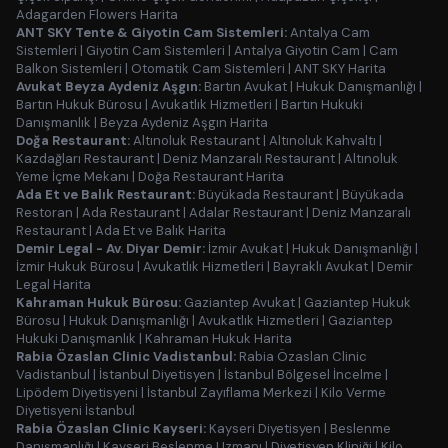
Adagarden Flowers Harita
ANT SKY Tente & Giyotin Cam Sistemleri:
Antalya Cam
Sistemleri
|
Giyotin Cam Sistemleri
|
Antalya Giyotin Cam
|
Cam
Balkon Sistemleri
|
Otomatik Cam Sistemleri
|
ANT SKY Harita
Avukat Beyza Aydeniz Aşgın:
Bartın Avukat
|
Hukuk Danışmanlığı
|
Bartın Hukuk Bürosu
|
Avukatlık Hizmetleri
|
Bartın Hukuki
Danışmanlık
|
Beyza Aydeniz Aşgın Harita
Doğa Restaurant:
Altınoluk Restaurant
|
Altınoluk Kahvaltı
|
Kazdağları Restaurant
|
Deniz Manzaralı Restaurant
|
Altınoluk
Yeme İçme Mekanı
|
Doğa Restaurant Harita
Ada Et ve Balık Restaurant:
Büyükada Restaurant
|
Büyükada
Restoran
|
Ada Restaurant
|
Adalar Restaurant
|
Deniz Manzaralı
Restaurant
|
Ada Et ve Balık Harita
Demir Legal - Av. Diyar Demir:
İzmir Avukat
|
Hukuk Danışmanlığı
|
İzmir Hukuk Bürosu
|
Avukatlık Hizmetleri
|
Bayraklı Avukat
|
Demir
Legal Harita
Kahraman Hukuk Bürosu:
Gaziantep Avukat
|
Gaziantep Hukuk
Bürosu
|
Hukuk Danışmanlığı
|
Avukatlık Hizmetleri
|
Gaziantep
Hukuki Danışmanlık
|
Kahraman Hukuk Harita
Rabia Özaslan Clinic Vadistanbul:
Rabia Özaslan Clinic
Vadistanbul
|
İstanbul Diyetisyen
|
İstanbul Bölgesel İncelme
|
Lipödem Diyetisyeni
|
İstanbul Zayıflama Merkezi
|
Kilo Verme
Diyetisyeni İstanbul
Rabia Özaslan Clinic Kayseri:
Kayseri Diyetisyen
|
Beslenme
Danışmanlığı
|
Kayseri Beslenme Uzmanı
|
Diyetisyen Kliniği
|
Kilo