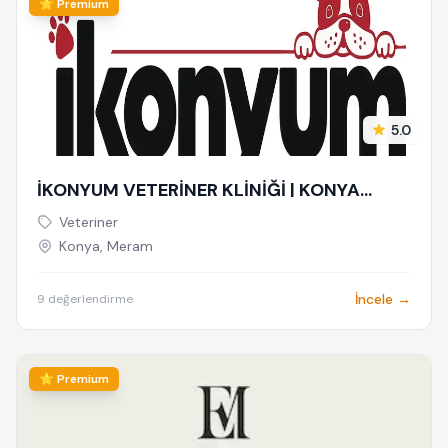
⭐ Premium
5.0
İKONYUM VETERİNER KLİNİĞİ | KONYA
VETERİNER-MERAM VETERİNER-SELÇUKLU
Veteriner
VETERİNER-KARATAY | ACİL-7/24 NÖBETÇİ
Konya, Meram
VETERİNER KLİNİĞİ
İncele →
9 değerlendirme
⭐ Premium