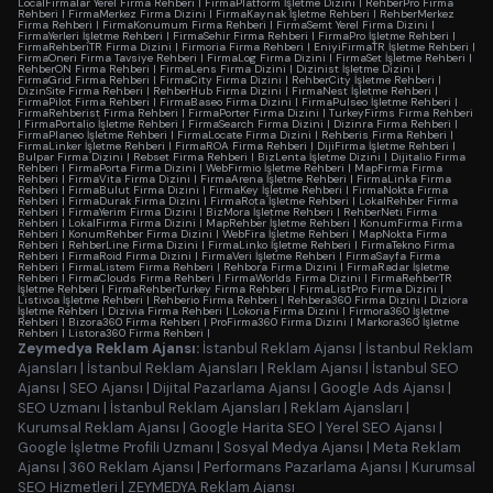
LocalFirmalar Yerel Firma Rehberi
|
FirmaPlatform İşletme Dizini
|
RehberPro Firma
Rehberi
|
FirmaMerkez Firma Dizini
|
FirmaKaynak İşletme Rehberi
|
RehberMerkez
Firma Rehberi
|
FirmaKonumum Firma Rehberi
|
FirmaSemt Yerel Firma Dizini
|
FirmaYerleri İşletme Rehberi
|
FirmaSehir Firma Rehberi
|
FirmaPro İşletme Rehberi
|
FirmaRehberiTR Firma Dizini
|
Firmoria Firma Rehberi
|
EniyiFirmaTR İşletme Rehberi
|
FirmaOneri Firma Tavsiye Rehberi
|
FirmaLog Firma Dizini
|
FirmaSet İşletme Rehberi
|
RehberON Firma Rehberi
|
FirmaLens Firma Dizini
|
Dizinist İşletme Dizini
|
FirmaGrid Firma Rehberi
|
FirmaCity Firma Dizini
|
RehberCity İşletme Rehberi
|
DizinSite Firma Rehberi
|
RehberHub Firma Dizini
|
FirmaNest İşletme Rehberi
|
FirmaPilot Firma Rehberi
|
FirmaBaseo Firma Dizini
|
FirmaPulseo İşletme Rehberi
|
FirmaRehberist Firma Rehberi
|
FirmaPorter Firma Dizini
|
TurkeyFirms Firma Rehberi
|
FirmaPortalio İşletme Rehberi
|
FirmaSearch Firma Dizini
|
Dizinra Firma Rehberi
|
FirmaPlaneo İşletme Rehberi
|
FirmaLocate Firma Dizini
|
Rehberis Firma Rehberi
|
FirmaLinker İşletme Rehberi
|
FirmaROA Firma Rehberi
|
DijiFirma İşletme Rehberi
|
Bulpar Firma Dizini
|
Rebset Firma Rehberi
|
BizLenta İşletme Dizini
|
Dijitalio Firma
Rehberi
|
FirmaPorta Firma Dizini
|
WebFirmio İşletme Rehberi
|
MapFirma Firma
Rehberi
|
FirmaVita Firma Dizini
|
FirmaArena İşletme Rehberi
|
FirmaLinka Firma
Rehberi
|
FirmaBulut Firma Dizini
|
FirmaKey İşletme Rehberi
|
FirmaNokta Firma
Rehberi
|
FirmaDurak Firma Dizini
|
FirmaRota İşletme Rehberi
|
LokalRehber Firma
Rehberi
|
FirmaYerim Firma Dizini
|
BizMora İşletme Rehberi
|
RehberNeti Firma
Rehberi
|
LokalFirma Firma Dizini
|
MapRehber İşletme Rehberi
|
KonumFirma Firma
Rehberi
|
KonumRehber Firma Dizini
|
WebFira İşletme Rehberi
|
MapNokta Firma
Rehberi
|
RehberLine Firma Dizini
|
FirmaLinko İşletme Rehberi
|
FirmaTekno Firma
Rehberi
|
FirmaRoid Firma Dizini
|
FirmaVeri İşletme Rehberi
|
FirmaSayfa Firma
Rehberi
|
FirmaListem Firma Rehberi
|
Rehbora Firma Dizini
|
FirmaRadar İşletme
Rehberi
|
FirmaClouds Firma Rehberi
|
FirmaWorlds Firma Dizini
|
FirmaRehberTR
İşletme Rehberi
|
FirmaRehberTurkey Firma Rehberi
|
FirmaListPro Firma Dizini
|
Listivoa İşletme Rehberi
|
Rehberio Firma Rehberi
|
Rehbera360 Firma Dizini
|
Diziora
İşletme Rehberi
|
Dizivia Firma Rehberi
|
Lokoria Firma Dizini
|
Firmora360 İşletme
Rehberi
|
Bizora360 Firma Rehberi
|
ProFirma360 Firma Dizini
|
Markora360 İşletme
Rehberi
|
Listora360 Firma Rehberi
|
Zeymedya Reklam Ajansı:
İstanbul Reklam Ajansı
|
İstanbul Reklam
Ajansları
|
İstanbul Reklam Ajansları
|
Reklam Ajansı
|
İstanbul SEO
Ajansı
|
SEO Ajansı
|
Dijital Pazarlama Ajansı
|
Google Ads Ajansı
|
SEO Uzmanı
|
İstanbul Reklam Ajansları
|
Reklam Ajansları
|
Kurumsal Reklam Ajansı
|
Google Harita SEO
|
Yerel SEO Ajansı
|
Google İşletme Profili Uzmanı
|
Sosyal Medya Ajansı
|
Meta Reklam
Ajansı
|
360 Reklam Ajansı
|
Performans Pazarlama Ajansı
|
Kurumsal
SEO Hizmetleri
|
ZEYMEDYA Reklam Ajansı