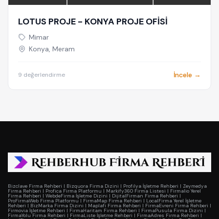
LOTUS PROJE - KONYA PROJE OFİSİ
Mimar
Konya, Meram
İncele →
9 değerlendirme
Bizclave Firma Rehberi
|
Bizquora Firma Dizini
|
Profilya İşletme Rehberi
|
Zeymedya
Firma Rehberi
|
Profica Firma Platformu
|
Markify360 Firma Listesi
|
Firmalio Yerel
Firma Rehberi
|
WebdeFirma İşletme Dizini
|
DijitalFirman Firma Rehberi
|
ProFirmaWeb Firma Platformu
|
FirmaMap Firma Rehberi
|
LocalFirma Yerel İşletme
Rehberi
|
BizMarka Firma Dizini
|
Maplafi Firma Rehberi
|
FirmaEvreni Firma Rehberi
|
Firmovia İşletme Rehberi
|
FirmaHaritam Firma Rehberi
|
FirmaPusula Firma Dizini
|
FirmaYolu Firma Rehberi
|
FirmaListe İşletme Rehberi
|
FirmaAdres Firma Rehberi
|